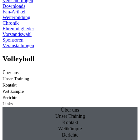
Versicherungen
Downloads
Fan-Artikel
Weiterbildung
Chronik
Ehrenmitglieder
Vorstandswahl
Sponsoren
Veranstaltungen
Volleyball
Über uns
Unser Training
Kontakt
Wettkämpfe
Berichte
Links
Über uns
Unser Training
Kontakt
Wettkämpfe
Berichte