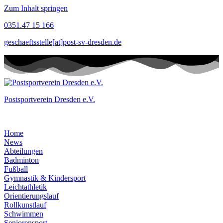
Zum Inhalt springen
0351.47 15 166
geschaeftsstelle[at]post-sv-dresden.de
Postsportverein Dresden e.V.
Home
News
Abteilungen
Badminton
Fußball
Gymnastik & Kindersport
Leichtathletik
Orientierungslauf
Rollkunstlauf
Schwimmen
Seniorensport