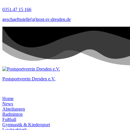
Zum
0351.47 15 166
Inhalt
springen
geschaeftsstelle[at]post-sv-dresden.de
Postsportverein Dresden e.V.
Home
News
Abteilungen
Badminton
Fußball
Gymnastik & Kindersport
Leichtathletik