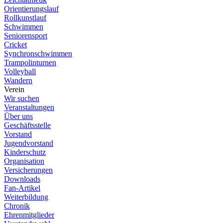
Orientierungslauf
Rollkunstlauf
Schwimmen
Seniorensport
Cricket
Synchronschwimmen
Trampolinturnen
Volleyball
Wandern
Verein
Wir suchen
Veranstaltungen
Über uns
Geschäftsstelle
Vorstand
Jugendvorstand
Kinderschutz
Organisation
Versicherungen
Downloads
Fan-Artikel
Weiterbildung
Chronik
Ehrenmitglieder