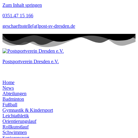
Zum Inhalt springen
0351.47 15 166
geschaeftsstelle[at]post-sv-dresden.de
Postsportverein Dresden e.V.
Home
News
Abteilungen
Badminton
Fußball
Gymnastik & Kindersport
Leichtathletik
Orientierungslauf
Rollkunstlauf
Schwimmen
Seniorensport