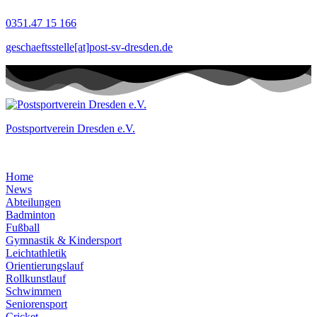
Zum
0351.47 15 166
Inhalt
springen
geschaeftsstelle[at]post-sv-dresden.de
Postsportverein Dresden e.V.
Home
News
Abteilungen
Badminton
Fußball
Gymnastik & Kindersport
Leichtathletik
Orientierungslauf
Rollkunstlauf
Schwimmen
Seniorensport
Cricket