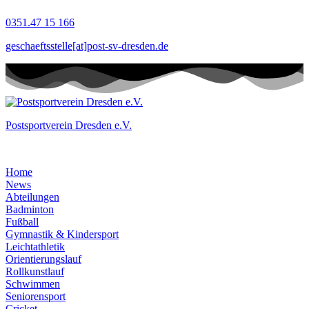
Zum
0351.47 15 166
Inhalt
springen
geschaeftsstelle[at]post-sv-dresden.de
Postsportverein Dresden e.V.
Home
News
Abteilungen
Badminton
Fußball
Gymnastik & Kindersport
Leichtathletik
Orientierungslauf
Rollkunstlauf
Schwimmen
Seniorensport
Cricket