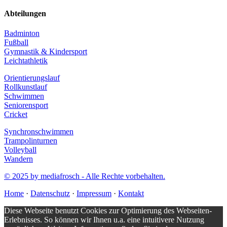
Abteilungen
Badminton
Fußball
Gymnastik & Kindersport
Leichtathletik
Orientierungslauf
Rollkunstlauf
Schwimmen
Seniorensport
Cricket
Synchronschwimmen
Trampolinturnen
Volleyball
Wandern
© 2025 by mediafrosch - Alle Rechte vorbehalten.
Home
·
Datenschutz
·
Impressum
·
Kontakt
Diese Webseite benutzt Cookies zur Optimierung des Webseiten-
Erlebnisses. So können wir Ihnen u.a. eine intuitivere Nutzung