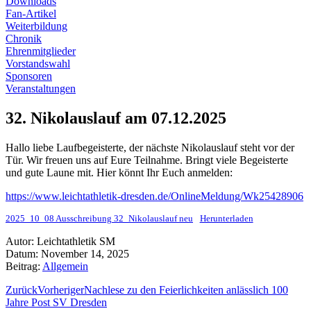
Downloads
Fan-Artikel
Weiterbildung
Chronik
Ehrenmitglieder
Vorstandswahl
Sponsoren
Veranstaltungen
32. Nikolauslauf am 07.12.2025
Hallo liebe Laufbegeisterte, der nächste Nikolauslauf steht vor der
Tür. Wir freuen uns auf Eure Teilnahme. Bringt viele Begeisterte
und gute Laune mit. Hier könnt Ihr Euch anmelden:
https://www.leichtathletik-dresden.de/OnlineMeldung/Wk25428906
2025_10_08 Ausschreibung 32_Nikolauslauf neu
Herunterladen
Autor:
Leichtathletik SM
Datum:
November 14, 2025
Beitrag:
Allgemein
Zurück
Vorheriger
Nachlese zu den Feierlichkeiten anlässlich 100
Jahre Post SV Dresden