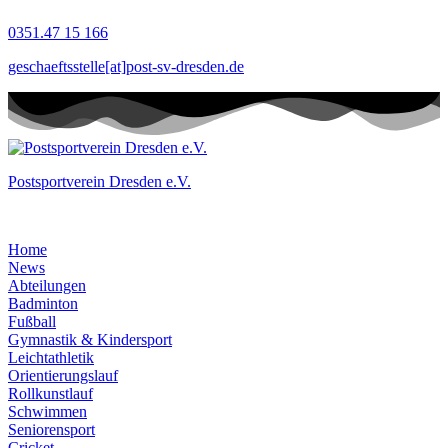
Zum
0351.47 15 166
Inhalt
springen
geschaeftsstelle[at]post-sv-dresden.de
Postsportverein Dresden e.V.
Home
News
Abteilungen
Badminton
Fußball
Gymnastik & Kindersport
Leichtathletik
Orientierungslauf
Rollkunstlauf
Schwimmen
Seniorensport
Cricket