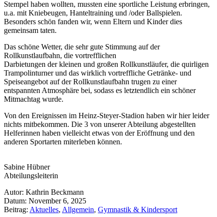
Stempel haben wollten, mussten eine sportliche Leistung erbringen,
u.a. mit Kniebeugen, Hanteltraining und /oder Ballspielen.
Besonders schön fanden wir, wenn Eltern und Kinder dies
gemeinsam taten.
Das schöne Wetter, die sehr gute Stimmung auf der
Rollkunstlaufbahn, die vortrefflichen
Darbietungen der kleinen und großen Rollkunstläufer, die quirligen
Trampolinturner und das wirklich vortreffliche Getränke- und
Speiseangebot auf der Rollkunstlaufbahn trugen zu einer
entspannten Atmosphäre bei, sodass es letztendlich ein schöner
Mitmachtag wurde.
Von den Ereignissen im Heinz-Steyer-Stadion haben wir hier leider
nichts mitbekommen. Die 3 von unserer Abteilung abgestellten
Helferinnen haben vielleicht etwas von der Eröffnung und den
anderen Sportarten miterleben können.
Sabine Hübner
Abteilungsleiterin
Autor:
Kathrin Beckmann
Datum:
November 6, 2025
Beitrag:
Aktuelles
,
Allgemein
,
Gymnastik & Kindersport