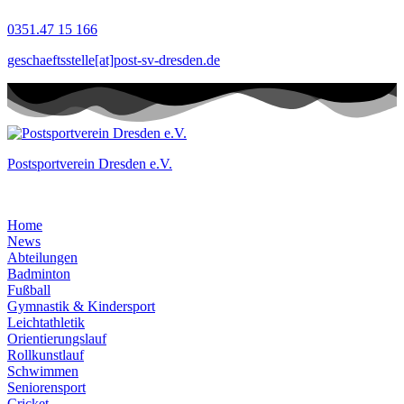
Zum
0351.47 15 166
Inhalt
springen
geschaeftsstelle[at]post-sv-dresden.de
Postsportverein Dresden e.V.
Home
News
Abteilungen
Badminton
Fußball
Gymnastik & Kindersport
Leichtathletik
Orientierungslauf
Rollkunstlauf
Schwimmen
Seniorensport
Cricket