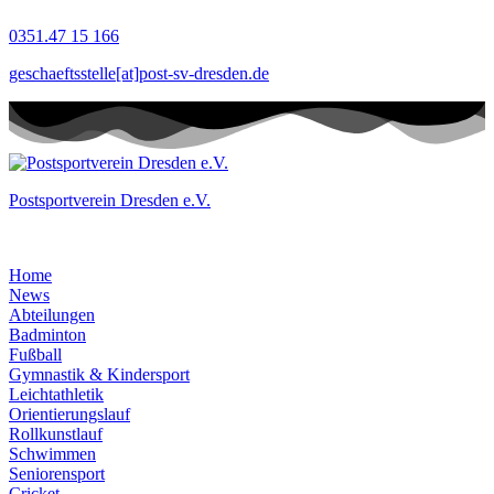
Zum
0351.47 15 166
Inhalt
springen
geschaeftsstelle[at]post-sv-dresden.de
Postsportverein Dresden e.V.
Home
News
Abteilungen
Badminton
Fußball
Gymnastik & Kindersport
Leichtathletik
Orientierungslauf
Rollkunstlauf
Schwimmen
Seniorensport
Cricket