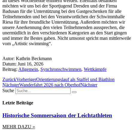
an dieses Wochenende erinnern werden. Ebenfalls bedanken
möchten wir uns bei der Sportjugend Dresden und der Firma
Badusan für die Unterstützung bei den Gastgeschenken für alle
Teilnehmenden und bei den Verantwortlichen der Schwimmhalle
Riesa für ihre freundliche Unterstützung. Außerdem möchten wir
unsere Anerkennung den vielen Teilnehmenden aussprechen, die
unermüdlich in den verschiedenen Kategorien an den Start gingen
und immer ihr Bestes gaben. Nicht umsonst spricht man mittlerweile
vom „Artistic swimming“.
Autor:
Kathrin Beckmann
Datum:
Juni 16, 2026
Beitrag:
Allgemein
,
Synchronschwimmen
,
Wettkämpfe
Zurück
Vorheriger
Orientierungslauf als Staffel und Biathlon
Nächster
Wanderfahrt 2026 nach Oberhof
Nächster
Suche
Letzte Beiträge
Historische Sommersaison der Leichtathleten
MEHR DAZU »