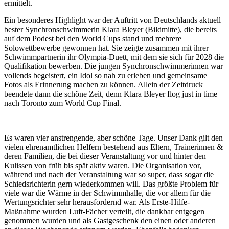
ermittelt.
Ein besonderes Highlight war der Auftritt von Deutschlands aktuell
bester Synchronschwimmerin Klara Bleyer (Bildmitte), die bereits
auf dem Podest bei den World Cups stand und mehrere
Solowettbewerbe gewonnen hat. Sie zeigte zusammen mit ihrer
Schwimmpartnerin ihr Olympia-Duett, mit dem sie sich für 2028 die
Qualifikation bewerben. Die jungen Synchronschwimmerinnen war
vollends begeistert, ein Idol so nah zu erleben und gemeinsame
Fotos als Erinnerung machen zu können. Allein der Zeitdruck
beendete dann die schöne Zeit, denn Klara Bleyer flog just in time
nach Toronto zum World Cup Final.
Es waren vier anstrengende, aber schöne Tage. Unser Dank gilt den
vielen ehrenamtlichen Helfern bestehend aus Eltern, Trainerinnen &
deren Familien, die bei dieser Veranstaltung vor und hinter den
Kulissen von früh bis spät aktiv waren. Die Organisation vor,
während und nach der Veranstaltung war so super, dass sogar die
Schiedsrichterin gern wiederkommen will. Das größte Problem für
viele war die Wärme in der Schwimmhalle, die vor allem für die
Wertungsrichter sehr herausfordernd war. Als Erste-Hilfe-
Maßnahme wurden Luft-Fächer verteilt, die dankbar entgegen
genommen wurden und als Gastgeschenk den einen oder anderen