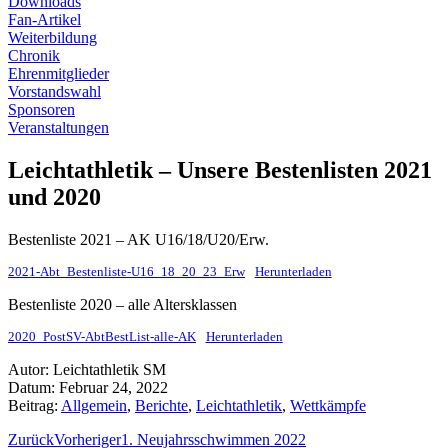
Downloads
Fan-Artikel
Weiterbildung
Chronik
Ehrenmitglieder
Vorstandswahl
Sponsoren
Veranstaltungen
Leichtathletik – Unsere Bestenlisten 2021
und 2020
Bestenliste 2021 – AK U16/18/U20/Erw.
2021-Abt_Bestenliste-U16_18_20_23_Erw
Herunterladen
Bestenliste 2020 – alle Altersklassen
2020_PostSV-AbtBestList-alle-AK
Herunterladen
Autor:
Leichtathletik SM
Datum:
Februar 24, 2022
Beitrag:
Allgemein
,
Berichte
,
Leichtathletik
,
Wettkämpfe
Zurück
Vorheriger
1. Neujahrsschwimmen 2022