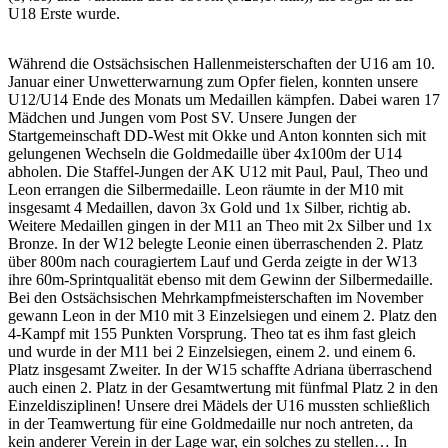
U18 Erste wurde.
Während die Ostsächsischen Hallenmeisterschaften der U16 am 10.
Januar einer Unwetterwarnung zum Opfer fielen, konnten unsere
U12/U14 Ende des Monats um Medaillen kämpfen. Dabei waren 17
Mädchen und Jungen vom Post SV. Unsere Jungen der
Startgemeinschaft DD-West mit Okke und Anton konnten sich mit
gelungenen Wechseln die Goldmedaille über 4x100m der U14
abholen. Die Staffel-Jungen der AK U12 mit Paul, Paul, Theo und
Leon errangen die Silbermedaille. Leon räumte in der M10 mit
insgesamt 4 Medaillen, davon 3x Gold und 1x Silber, richtig ab.
Weitere Medaillen gingen in der M11 an Theo mit 2x Silber und 1x
Bronze. In der W12 belegte Leonie einen überraschenden 2. Platz
über 800m nach couragiertem Lauf und Gerda zeigte in der W13
ihre 60m-Sprintqualität ebenso mit dem Gewinn der Silbermedaille.
Bei den Ostsächsischen Mehrkampfmeisterschaften im November
gewann Leon in der M10 mit 3 Einzelsiegen und einem 2. Platz den
4-Kampf mit 155 Punkten Vorsprung. Theo tat es ihm fast gleich
und wurde in der M11 bei 2 Einzelsiegen, einem 2. und einem 6.
Platz insgesamt Zweiter. In der W15 schaffte Adriana überraschend
auch einen 2. Platz in der Gesamtwertung mit fünfmal Platz 2 in den
Einzeldisziplinen! Unsere drei Mädels der U16 mussten schließlich
in der Teamwertung für eine Goldmedaille nur noch antreten, da
kein anderer Verein in der Lage war, ein solches zu stellen… In