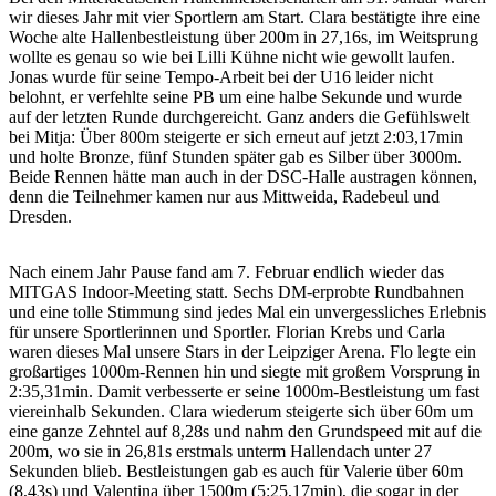
wir dieses Jahr mit vier Sportlern am Start. Clara bestätigte ihre eine
Woche alte Hallenbestleistung über 200m in 27,16s, im Weitsprung
wollte es genau so wie bei Lilli Kühne nicht wie gewollt laufen.
Jonas wurde für seine Tempo-Arbeit bei der U16 leider nicht
belohnt, er verfehlte seine PB um eine halbe Sekunde und wurde
auf der letzten Runde durchgereicht. Ganz anders die Gefühlswelt
bei Mitja: Über 800m steigerte er sich erneut auf jetzt 2:03,17min
und holte Bronze, fünf Stunden später gab es Silber über 3000m.
Beide Rennen hätte man auch in der DSC-Halle austragen können,
denn die Teilnehmer kamen nur aus Mittweida, Radebeul und
Dresden.
Nach einem Jahr Pause fand am 7. Februar endlich wieder das
MITGAS Indoor-Meeting statt. Sechs DM-erprobte Rundbahnen
und eine tolle Stimmung sind jedes Mal ein unvergessliches Erlebnis
für unsere Sportlerinnen und Sportler. Florian Krebs und Carla
waren dieses Mal unsere Stars in der Leipziger Arena. Flo legte ein
großartiges 1000m-Rennen hin und siegte mit großem Vorsprung in
2:35,31min. Damit verbesserte er seine 1000m-Bestleistung um fast
viereinhalb Sekunden. Clara wiederum steigerte sich über 60m um
eine ganze Zehntel auf 8,28s und nahm den Grundspeed mit auf die
200m, wo sie in 26,81s erstmals unterm Hallendach unter 27
Sekunden blieb. Bestleistungen gab es auch für Valerie über 60m
(8,43s) und Valentina über 1500m (5:25,17min), die sogar in der