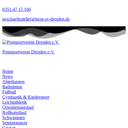
Zum
0351.47 15 166
Inhalt
springen
geschaeftsstelle[at]post-sv-dresden.de
Postsportverein Dresden e.V.
Home
News
Abteilungen
Badminton
Fußball
Gymnastik & Kindersport
Leichtathletik
Orientierungslauf
Rollkunstlauf
Schwimmen
Seniorensport
Cricket