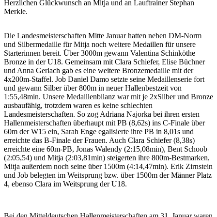
Herzlichen Glückwunsch an Mitja und an Lauftrainer Stephan
Merkle.
Die Landesmeisterschaften Mitte Januar hatten neben DM-Norm
und Silbermedaille für Mitja noch weitere Medaillen für unsere
Starterinnen bereit. Über 3000m gewann Valentina Schinköthe
Bronze in der U18. Gemeinsam mit Clara Schiefer, Elise Büchner
und Anna Gerlach gab es eine weitere Bronzemedaille mit der
4x200m-Staffel. Job Daniel Damo setzte seine Medaillenserie fort
und gewann Silber über 800m in neuer Hallenbestzeit von
1:55,48min. Unsere Medaillenbilanz war mit je 2xSilber und Bronze
ausbaufähig, trotzdem waren es keine schlechten
Landesmeisterschaften. So zog Adriana Najorka bei ihren ersten
Hallenmeisterschaften überhaupt mit PB (8,62s) ins C-Finale über
60m der W15 ein, Sarah Enge egalisierte ihre PB in 8,01s und
erreichte das B-Finale der Frauen. Auch Clara Schiefer (8,38s)
erreichte eine 60m-PB, Jonas Walendy (2:15,08min), Bent Schoob
(2:05,54) und Mitja (2:03,81min) steigerten ihre 800m-Bestmarken,
Mitja außerdem noch seine über 1500m (4:14,47min). Erik Zirnstein
und Job belegten im Weitsprung bzw. über 1500m der Männer Platz
4, ebenso Clara im Weitsprung der U18.
Bei den Mitteldeutschen Hallenmeisterschaften am 31. Januar waren