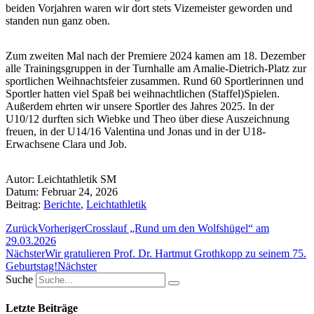
beiden Vorjahren waren wir dort stets Vizemeister geworden und
standen nun ganz oben.
Zum zweiten Mal nach der Premiere 2024 kamen am 18. Dezember
alle Trainingsgruppen in der Turnhalle am Amalie-Dietrich-Platz zur
sportlichen Weihnachtsfeier zusammen. Rund 60 Sportlerinnen und
Sportler hatten viel Spaß bei weihnachtlichen (Staffel)Spielen.
Außerdem ehrten wir unsere Sportler des Jahres 2025. In der
U10/12 durften sich Wiebke und Theo über diese Auszeichnung
freuen, in der U14/16 Valentina und Jonas und in der U18-
Erwachsene Clara und Job.
Autor:
Leichtathletik SM
Datum:
Februar 24, 2026
Beitrag:
Berichte
,
Leichtathletik
Zurück
Vorheriger
Crosslauf „Rund um den Wolfshügel“ am
29.03.2026
Nächster
Wir gratulieren Prof. Dr. Hartmut Grothkopp zu seinem 75.
Geburtstag!
Nächster
Suche
Letzte Beiträge