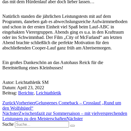
das mit dem Hürdenlauf aber doch lieber lassen…
Natürlich standen die jährlichen Leistungstests mit auf dem
Programm, daneben gab es abwechslungsreiche Aufwärmmethoden
und schon in der ersten Einheit viel Spaß beim Lauf-ABC in
eingehakten Vierergruppen. Abends ging es u.a. in den Kraftraum
oder ins Schwimmbad. Der Film „City of McFarland“ am letzten
Abend brachte schließlich die perfekte Motivation für den
abschließenden Cooper-Lauf ganz früh am Abreisemorgen.
Ein großes Dankeschön an das Autohaus Reick für die
Bereitstellung eines Kleinbusses!
Autor:
Leichtathletik SM
Datum:
April 23, 2022
Beitrag:
Berichte
,
Leichtathletik
Zurück
Vorheriger
Gelungenes Comeback – Crosslauf „Rund um
den Wolfshügel“
Nächster
Zwischenfazit zur Sommersaison – mit vielversprechenden
Leistungen zu den Meisterschaften
Nächster
Suche