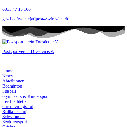
Zum
0351.47 15 166
Inhalt
springen
geschaeftsstelle[at]post-sv-dresden.de
Postsportverein Dresden e.V.
Home
News
Abteilungen
Badminton
Fußball
Gymnastik & Kindersport
Leichtathletik
Orientierungslauf
Rollkunstlauf
Schwimmen
Seniorensport
Cricket