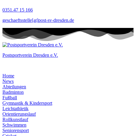
Zum
0351.47 15 166
Inhalt
springen
geschaeftsstelle[at]post-sv-dresden.de
Postsportverein Dresden e.V.
Home
News
Abteilungen
Badminton
Fußball
Gymnastik & Kindersport
Leichtathletik
Orientierungslauf
Rollkunstlauf
Schwimmen
Seniorensport
Cricket