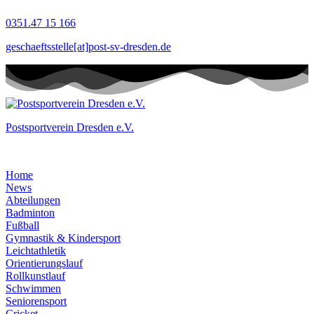
Zum
0351.47 15 166
Inhalt
springen
geschaeftsstelle[at]post-sv-dresden.de
Postsportverein Dresden e.V.
Home
News
Abteilungen
Badminton
Fußball
Gymnastik & Kindersport
Leichtathletik
Orientierungslauf
Rollkunstlauf
Schwimmen
Seniorensport
Cricket