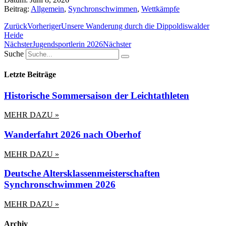
Beitrag:
Allgemein
,
Synchronschwimmen
,
Wettkämpfe
Zurück
Vorheriger
Unsere Wanderung durch die Dippoldiswalder
Heide
Nächster
Jugendsportlerin 2026
Nächster
Suche
Letzte Beiträge
Historische Sommersaison der Leichtathleten
MEHR DAZU »
Wanderfahrt 2026 nach Oberhof
MEHR DAZU »
Deutsche Altersklassenmeisterschaften
Synchronschwimmen 2026
MEHR DAZU »
Archiv