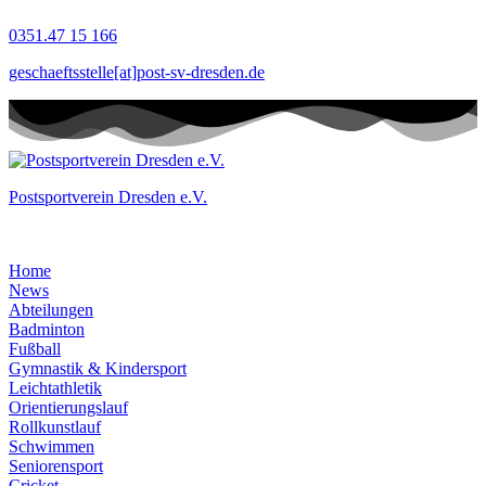
Zum
0351.47 15 166
Inhalt
springen
geschaeftsstelle[at]post-sv-dresden.de
Postsportverein Dresden e.V.
Home
News
Abteilungen
Badminton
Fußball
Gymnastik & Kindersport
Leichtathletik
Orientierungslauf
Rollkunstlauf
Schwimmen
Seniorensport
Cricket