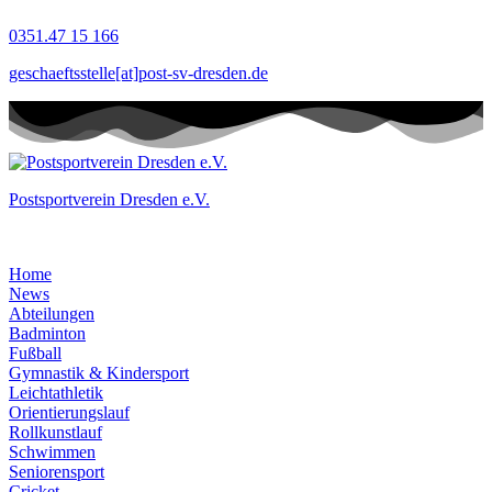
Zum
0351.47 15 166
Inhalt
springen
geschaeftsstelle[at]post-sv-dresden.de
Postsportverein Dresden e.V.
Home
News
Abteilungen
Badminton
Fußball
Gymnastik & Kindersport
Leichtathletik
Orientierungslauf
Rollkunstlauf
Schwimmen
Seniorensport
Cricket