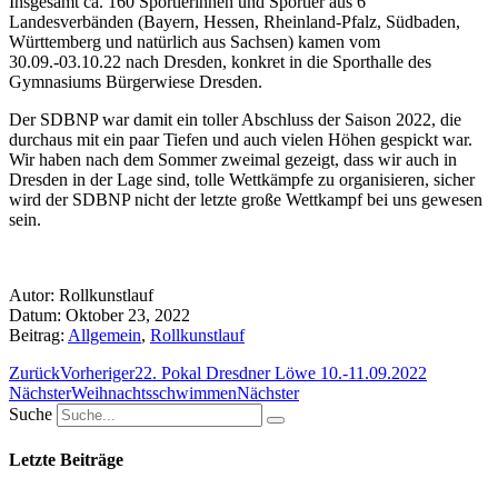
Insgesamt ca. 160 Sportlerinnen und Sportler aus 6
Landesverbänden (Bayern, Hessen, Rheinland-Pfalz, Südbaden,
Württemberg und natürlich aus Sachsen) kamen vom
30.09.-03.10.22 nach Dresden, konkret in die Sporthalle des
Gymnasiums Bürgerwiese Dresden.
Der SDBNP war damit ein toller Abschluss der Saison 2022, die
durchaus mit ein paar Tiefen und auch vielen Höhen gespickt war.
Wir haben nach dem Sommer zweimal gezeigt, dass wir auch in
Dresden in der Lage sind, tolle Wettkämpfe zu organisieren, sicher
wird der SDBNP nicht der letzte große Wettkampf bei uns gewesen
sein.
Autor:
Rollkunstlauf
Datum:
Oktober 23, 2022
Beitrag:
Allgemein
,
Rollkunstlauf
Zurück
Vorheriger
22. Pokal Dresdner Löwe 10.-11.09.2022
Nächster
Weihnachtsschwimmen
Nächster
Suche
Letzte Beiträge